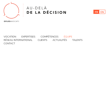
FR
EN
ÉQUIPE
VOCATION
EXPERTISES
COMPÉTENCES
ÉQUIPE
RÉSEAU INTERNATIONAL
CLIENTS
ACTUALITÉS
TALENTS
CONTACT
< RETOUR