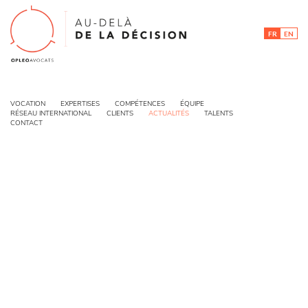
FR
EN
ACTUALITÉS
VOCATION
EXPERTISES
COMPÉTENCES
ÉQUIPE
RÉSEAU INTERNATIONAL
CLIENTS
ACTUALITÉS
TALENTS
CONTACT
< Retour
ENTREPRENDRE EST LA RAISON D’ÊTRE D’UN
DIRIGEANT
6 JUILLET 2022